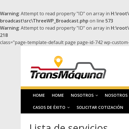
Warning
: Attempt to read property "ID" on array in
H:\roo
broadcast\src\ThreeWP_Broadcast.php
on line
573
Warning
: Attempt to read property "ID" on array in
H:\roo
218
class="page-template-default page page-id-742 wp-custom-
Saltar
T
al
contenido
r
a
HOME
HOME
NOSOTROS
NOSOTROS
n
CASOS DE ÉXITO
SOLICITAR COTIZACIÓN
s
Lista de servicios