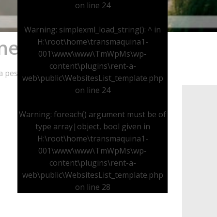
on line
24
Warning
: simplexml_load_string(): ^ in
nes
H:\root\home\transmaquina1-
001\www\www\TmWpMs\wp-
content\plugins\rent-a-
 pesada...
web\public\WebsitesList_template.php
on line
24
Warning
: foreach() argument must be of
type array|object, bool given in
H:\root\home\transmaquina1-
001\www\www\TmWpMs\wp-
content\plugins\rent-a-
web\public\WebsitesList_template.php
on line
28