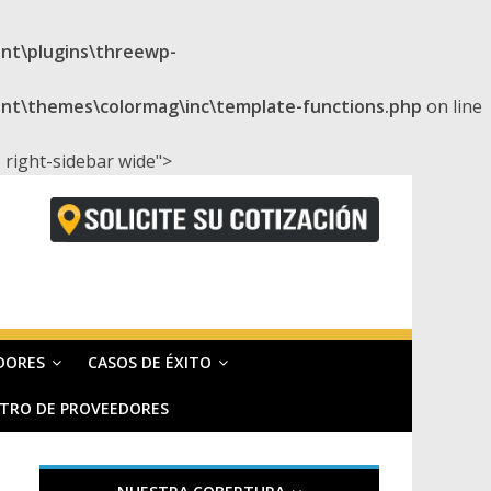
t\plugins\threewp-
\themes\colormag\inc\template-functions.php
on line
right-sidebar wide">
DORES
CASOS DE ÉXITO
STRO DE PROVEEDORES