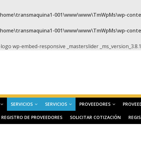
t\home\transmaquina1-001\www\www\TmWpMs\wp-conten
t\home\transmaquina1-001\www\www\TmWpMs\wp-content
logo wp-embed-responsive _masterslider _ms_version_3.8.1 
SERVICIOS
SERVICIOS
PROVEEDORES
PROVEE
REGISTRO DE PROVEEDORES
SOLICITAR COTIZACIÓN
REGI