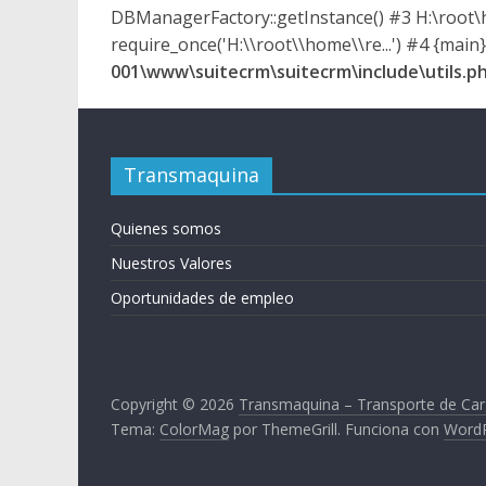
t
DBManagerFactory::getInstance() #3 H:\root
require_once('H:\\root\\home\\re...') #4 {main
e
001\www\suitecrm\suitecrm\include\utils.p
d
Transmaquina
e
Quienes somos
C
Nuestros Valores
a
Oportunidades de empleo
r
Copyright © 2026
Transmaquina – Transporte de Carg
g
Tema:
ColorMag
por ThemeGrill. Funciona con
Word