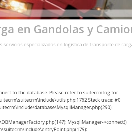
rga en Gandolas y Camio
 servicios especializados en logística de transporte de carga
nect to the database. Please refer to suitecrm.log for
itecrm\suitecrm\include\utils.php:1762 Stack trace: #0
itecrm\include\database\MysqliManager.php(290):
e\DBManagerFactory.php(147): MysqliManager->connect()
suitecrm\include\entryPoint.php(179):