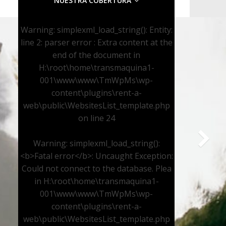
NUESTRA COBERTURA
Warning
: simplexml_load_string(): Entity:
line 2: parser error : Extra content at the
end of the document in
H:\root\home\transmaquina1-
001\www\www\TmWpMs\wp-
content\plugins\rent-a-
web\public\WebsitesList_template.php
on line
24
Warning
: simplexml_load_string():
<b>Fatal error</b>: Uncaught Exception:
Could not connect to the database. Plea
in
H:\root\home\transmaquina1-
001\www\www\TmWpMs\wp-
content\plugins\rent-a-
web\public\WebsitesList_template.php