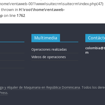
\home\rentaweb-001\www\suitecrm\suitecrm\index.php(47):
} thrown in
H:\root\home\rentaweb-
hp
on line
1762
Multimedia
Contáct
colombia@t
Operaciones realizadas
m
Videos de operaciones
a y Alquiler de Maquinaria en República Dominicana
. Todos los der
Press
.