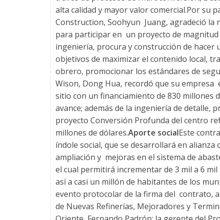
e
alta calidad y mayor valor comercial.Por su 
Construction, Soohyun Juang, agradeció la 
C
para participar en un proyecto de magnitud 
ingeniería, procura y construcción de hacer
a
objetivos de maximizar el contenido local, tr
obrero, promocionar los estándares de segur
r
Wison, Dong Hua, recordó que su empresa en
sitio con un financiamiento de 830 millones 
avance; además de la ingeniería de detalle, p
g
proyecto Conversión Profunda del centro refi
millones de dólares.
Aporte social
Este contra
a
índole social, que se desarrollará en alianza 
ampliación y mejoras en el sistema de abast
y
el cual permitirá incrementar de 3 mil a 6 mil 
así a casi un millón de habitantes de los muni
A
evento protocolar de la firma del contrato, a
de Nuevas Refinerías, Mejoradores y Terminal
Oriente, Fernando Padrón; la gerente del Pro