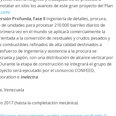
onstatar en sitio los avances de este gran proyecto del Plan
a.com/
sión Profunda, Fase II
Ingeniería de detalles, procura,
o de unidades para procesar 210.000 barriles diarios de
 primera vez en el mundo se aplicará comercialmente la
entada a la conversión de residuales y crudos pesados y
 combustibles refinados de alta calidad destinados a
sfuerzo de ingeniería y asistencia a la procura se
ezuela y Japón, con una distribución de alcance vertical por
 Durante la etapa de construcción se integrará el grupo de
proyecto será ejecutado por el consorcio CONFEED,
poration e
inelectra
.
i, Venezuela
o 2017 (hasta la completación mecánica)
efinacion-mejoramiento-crudos-conversion-profunda-II