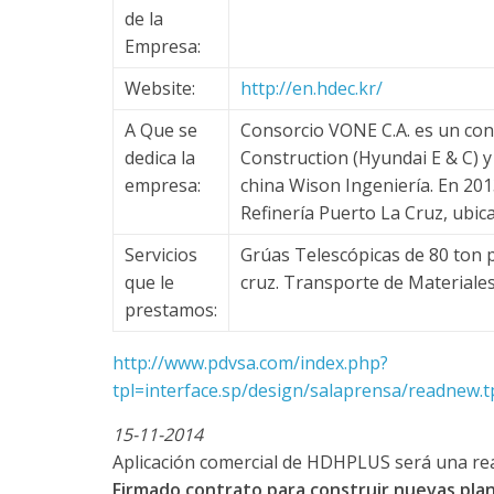
de la
u
Empresa:
i
Website:
http://en.hdec.kr/
A Que se
Consorcio VONE C.A. es un con
n
dedica la
Construction (Hyundai E & C) 
empresa:
china Wison Ingeniería. En 20
a
Refinería Puerto La Cruz, ubi
Servicios
Grúas Telescópicas de 80 ton p
–
que le
cruz. Transporte de Materiale
prestamos:
T
http://www.pdvsa.com/index.php?
r
tpl=interface.sp/design/salaprensa/readnew
15-11-2014
a
Aplicación comercial de HDHPLUS será una re
Firmado contrato para construir nuevas pla