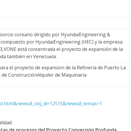
sorcio coreano dirigido por HyundaiEngineering &
y compuesto por HyundaiEngineering (HEC) y la empresa
13,VONE está concentrada el proyecto de expansión de la
cada también en Venezuela.
ara el proyecto de expansion de la Refineria de Puerto La
s de ConstrucciónAlquiler de Maquinaria
.tpl.html&newsid_obj_id=12515&newsid_temas=1
alidad
ntas de procesos del Proyecto Conversión Profunda