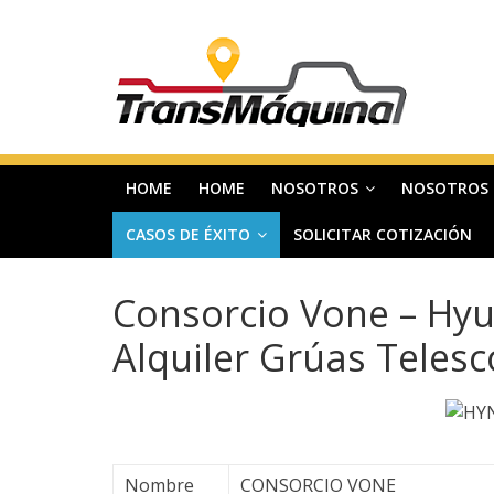
Saltar
T
al
contenido
r
a
HOME
HOME
NOSOTROS
NOSOTROS
n
CASOS DE ÉXITO
SOLICITAR COTIZACIÓN
s
Consorcio Vone – Hyu
m
Alquiler Grúas Telesc
a
q
Nombre
CONSORCIO VONE