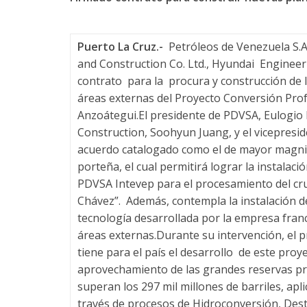
n
s
Puerto La Cruz.-
Petróleos de Venezuela S.A,
and Construction Co. Ltd., Hyundai Engineeri
contrato para la procura y construcción de l
p
áreas externas del Proyecto Conversión Profu
Anzoátegui.El presidente de PDVSA, Eulogio 
o
Construction, Soohyun Juang, y el vicepresi
acuerdo catalogado como el de mayor magnit
r
porteña, el cual permitirá lograr la instala
PDVSA Intevep para el procesamiento del cru
t
Chávez”. Además, contempla la instalación d
tecnología desarrollada por la empresa franc
e
áreas externas.Durante su intervención, el p
tiene para el país el desarrollo de este proy
aprovechamiento de las grandes reservas pr
d
superan los 297 mil millones de barriles, ap
través de procesos de Hidroconversión, Dest