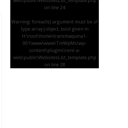
web\public\WebsitesList_template.php
on line
24
Warning
: foreach() argument must be of
type array|object, bool given in
H:\root\home\transmaquina1-
001\www\www\TmWpMs\wp-
content\plugins\rent-a-
web\public\WebsitesList_template.php
on line
28