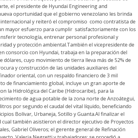
parte, el presidente de Hyundai Engineering and
nueva oportunidad que el gobierno venezolano les brinda
internacional y reiteró el compromiso como contratista de
 un mayor esfuerzo para cumplir satisfactoriamente con los
ansferir tecnología, entrenar personal profesional y
idad y protección ambiental.También el vicepresidente de
 consorcio con Hyundai, trabaja en la preparación del
de dólares, cuyo movimiento de tierra lleva más de 52% de
rocura y construcción de las unidades auxiliares del
nador oriental, con un respaldo financiero de 3 mil
to de financiamiento global, incluye un gran aporte de
con la Hidrológica del Caribe (Hidrocaribe), para la
ecimiento de agua potable de la zona norte de Anzoátegui,
litros por segundo el caudal del vital líquido, beneficiando
cipios Bolívar, Urbaneja, Sotillo y Guanta.Al finalizar el
l cual también asistieron el director ejecutivo de Proyectos
es, Gabriel Oliveros; el gerente general de Refinación
yecto, Valeria Negretti y trabajadores; se procedió a