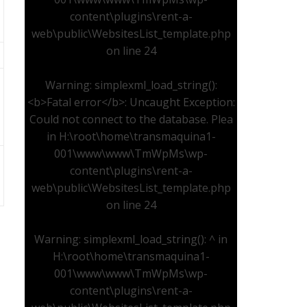
content\plugins\rent-a-
web\public\WebsitesList_template.php
on line
24
Warning
: simplexml_load_string():
<b>Fatal error</b>: Uncaught Exception:
Could not connect to the database. Plea
in
H:\root\home\transmaquina1-
001\www\www\TmWpMs\wp-
content\plugins\rent-a-
web\public\WebsitesList_template.php
on line
24
Warning
: simplexml_load_string(): ^ in
H:\root\home\transmaquina1-
001\www\www\TmWpMs\wp-
content\plugins\rent-a-