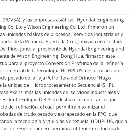
 (PDVSA), y las empresas asiáticas, Hyundai Engineering
ng Co. Ltd y Wison Engineering Co. Ltd., firmaron un
as unidades básicas de procesos, servicios industriales y
nda de la Refinería Puerto la Cruz, ubicada en el estado
Del Pino, junto al presidente de Hyundai Engineering and
dente de Wison Engineering, Dong Hua, firmaron este
ud para el proyecto Conversión Profunda de la refinería
ción comercial de la tecnología HDHPLUS, desarrollada por
do pesado de la Faja Petrolífera del Orinoco “Hugo
e la unidad de Hidroprocesamiento Secuencial (SHP),
esa Axens; más las unidades de servicios industriales y
residente Eulogio Del Pino destacó la importancia que
ecto de refinación, el cual permitirá maximizar el
obadas de crudo pesado y extrapesado en la FPO, que
licando la tecnología orgullo de Venezuela, HDHPLUS, que a
ilación e Hidrocraqueo, permitirá obtener productos de