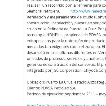
l
realizar un recorrido por la refinería para c
Siembra Petrolera.
http://www.inelectr
q
Refinación y mejoramiento de crudosConver
construcción, instalación y puesta en servici
u
crudo en la Refinería de Puerto La Cruz. Por
tecnología HDHPlus, propiedad de PDVSA, ori
i
extrapesados para la obtención de productos
mercados tan exigentes como el europeo. El e
l
desarrolló en tres oficinas diferentes en Ven
unidades de procesos, servicios y auxiliares.
e
gerencia de construcción del consorcio. El 
integrado por JGC Corporation, Chiyoda Cor
r
Ubicación: Puerto La Cruz, estado Anzoátegu
Cliente: PDVSA Petróleo S.A.
d
Periodo de ejecución: septiembre 2011 – may
http://www.inelectra.com/proyectos.php?t=r