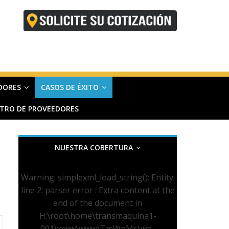
DORES
CASOS DE ÉXITO
STRO DE PROVEEDORES
NUESTRA COBERTURA
Warning
: simplexml_load_string(): Entity:
line 2: parser error : Extra content at the
end of the document in
H:\root\home\transmaquina1-
001\www\www\TmWpMs\wp-